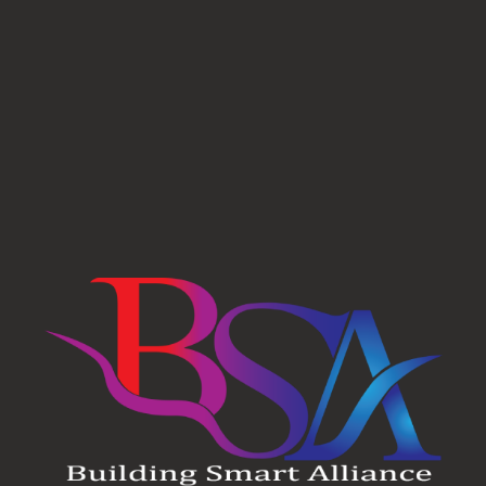
dans le secteur du bâtiment, à différent
e expertise en matière de production et